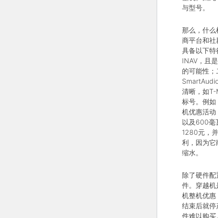
与型号。
那么，什么
商平台和社
具备以下特征
INAV，
的可能性；
SmartA
清晰，如T-M
标号。例如
机优惠活动，
以及600
1280元
利，因为它
缩水。
除了硬件配
件。穿越机
机整机优惠
结束后就停
件难以购买