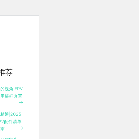
推荐
的视角|FPV
何用摇杆改写
事
精通|2025
PV配件清单
指南