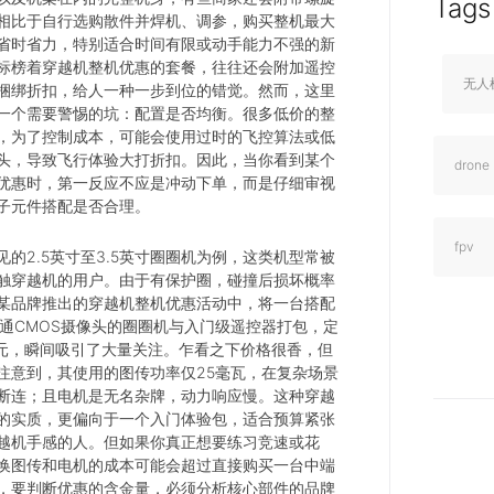
Tags
相比于自行选购散件并焊机、调参，购买整机最大
省时省力，特别适合时间有限或动手能力不强的新
标榜着穿越机整机优惠的套餐，往往还会附加遥控
无人
捆绑折扣，给人一种一步到位的错觉。然而，这里
一个需要警惕的坑：配置是否均衡。很多低价的整
，为了控制成本，可能会使用过时的飞控算法或低
头，导致飞行体验大打折扣。因此，当你看到某个
drone
优惠时，第一反应不应是冲动下单，而是仔细审视
子元件搭配是否合理。
fpv
见的2.5英寸至3.5英寸圈圈机为例，这类机型常被
触穿越机的用户。由于有保护圈，碰撞后损坏概率
某品牌推出的穿越机整机优惠活动中，将一台搭配
普通CMOS摄像头的圈圈机与入门级遥控器打包，定
9元，瞬间吸引了大量关注。乍看之下价格很香，但
注意到，其使用的图传功率仅25毫瓦，在复杂场景
断连；且电机是无名杂牌，动力响应慢。这种穿越
的实质，更偏向于一个入门体验包，适合预算紧张
越机手感的人。但如果你真正想要练习竞速或花
换图传和电机的成本可能会超过直接购买一台中端
，要判断优惠的含金量，必须分析核心部件的品牌