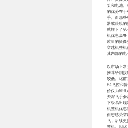
桨和电池。
的优势在于
手。而那些
器或眼镜的
就埋下了第
机优惠套餐
质量的摄像
穿越机整机
其内部的电
以市场上常
推荐给刚接
较低。此前
F4飞控和
价仅为59
资深飞手会
下极易出现
机整机优惠
但想感受穿
飞，后续更
整机。因此