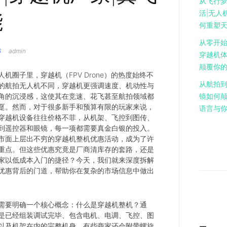
从飞行
活|无人
能
何重塑
从零开始
6
admin
穿越机
颠覆你
机圈子里，穿越机（FPV Drone）的热度始终不
从航拍到
的航拍无人机不同，穿越机更强调速度、机动性与
角的沉浸感，这使其在竞速、花飞甚至航拍领域都
镜如何
趸。然而，对于很多新手和预算有限的玩家来说，
语言与
穿越机设备往往价格不菲，从机架、飞控到图传、
到遥控器和眼镜，每一项都需要真金白银的投入。
市面上层出不穷的穿越机整机优惠活动，成为了许
重点。但这些优惠究竟是厂商清库存的套路，还是
家以低成本入门的捷径？今天，我们就来深度拆解
优惠背后的门道，帮助你在复杂的市场信息中做出
需要明确一个核心概念：什么是穿越机整机？通
是已经组装调试完毕、包含电机、电调、飞控、图
以及机架在内的完整机身，有些商家还会附带螺旋