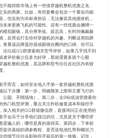
也不能排除市场上有一些借穿越机整机优惠之名、
之实的商家。比如，有些套餐会包含一个看似功能
器，但实则为非标准协议，无法兼容其他接收机，
你未来更换飞机的可能性。还有一些优惠会捆绑一
的模拟眼镜，其分辨率低、延迟高，长时间佩戴极
感，反而会打击你对穿越机的兴趣。判断这类陷阱
，查看该品牌遥控器或眼镜在圈内的口碑。你可以
、论坛或QQ群搜索相关型号评价，如果几乎找不到
或者评价极少且多为好评，那就需要多留个心眼
穿越机整机优惠，其品牌和型号往往在社区内有较
度。
新手而言，如何安全地入手第一套穿越机整机优惠
循以下步骤：第一步，明确预算上限和主要飞行的
、公园、开阔场地）。第二步，去B站或油管搜索你
的热门机型评测，重点关注炸机修复成本和操控手
，加入相关的QQ群或微信群，直接询问正在使用的
老手会乐于分享他们踩过的坑，尤其是关于哪些穿
惠是骗人的，哪些是真的值得买。第四步，下单前
否提供基础的调参教程、是否送电池扎带和螺丝刀
这些细节往往会影响你开箱后的第一体验。记住，