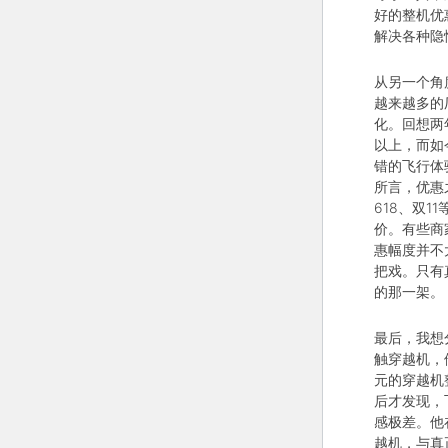
好的整机优
解决各种隐
从另一个角
越来越多的
化。回想两
以上，而如
错的飞行体
所言，优惠
618、双
价。有些商
惠幅度并不
把戏。只有
的那一架。
最后，我想
触穿越机，
元的穿越机
后才发现，
感极差。他
越机，与真