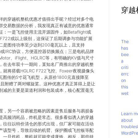
穿越
样的穿越机整机优惠才值得出手呢？经过对多个电
群交易数据的分析，我发现真正有诚意的优惠通常
：一是飞控使用主流开源固件，如Betaflight或
且是F722或以上级别，这保证了后期调参与功能扩展
There
二是图传功率至少达到200毫瓦以上，且支持
has
udio或IRC协议，方便遥控器切换频点；三是电机品牌
been
otor、iFlight、HGLRC等，有明确的KV值与尺寸
a
，在去年双十一期间，某知名厂商推出的穿越机整
critical
就将搭载HGLRC F722飞控、Foxeer夜视摄像头
error
毫瓦图传的5寸花飞机型，从原价1800元直接降至
on
，并且附赠了两对螺旋桨。这种优惠才真正算得上是让
this
削减的主要是渠道利润和包装成本，核心配置毫无
website
置，另一个容易被忽略的因素是售后服务与易损备
Learn m
是高频消耗品，炸机是常态。很多看似诱人的穿越
about
，往往以特价清仓的形式出现，但厂家可能在活动
troubles
产该型号，导致后续的机臂、保护圈或飞控板等配
WordPre
。一旦炸机，整机就可能变成废铁。相反，那些持