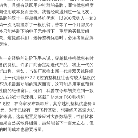
销售、且拥有活跃用户社群的品牌，哪怕优惠幅度
期使用成本反而更低。我曾经就遇到过一位飞友，
品牌的双十一穿越机整机优惠，以900元购入一套3
第一次飞就撞断了一根机臂，苦等了一个月都买不
终只能将剩下的电子元件拆下，重新购买机架组
失。这提醒我们，选择整机优惠时，必须考量品牌
定性。
有一定经验的进阶飞手来说，穿越机整机优惠有时
备的良机。许多厂商会定期迭代产品，将上一代的
折出售。例如，当某厂家推出新一代带双天线陀螺
，上一代搭载F722飞控的整机往往会有较大幅度的
不追求最新功能的玩家而言，这可能是用更低预算
性能的绝佳窗口。例如，我曾在今年初关注到一款
元左右的5寸竞速机，搭载T-Motor F60电机和
F722飞控，在商家发布新款后，其穿越机整机优惠价直
80元。对于已经有一定飞行基础、想要练习高速大机
家来说，这套配置足够应对大多数场景，性价比极
如果自己买散件组装，虽然能省下一百元左右，但
的时间成本也需要考量。