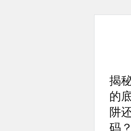
揭
的
阱
码？