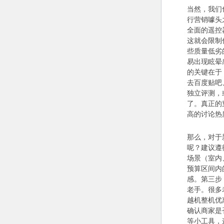
当然，我们
行营销噱头
全面的遥控
这就会限制
些质量低劣
易出现眩晕
的关键在于
去百度贴吧
独立评测，
了。真正的
高的讨论热
那么，对于
呢？建议遵
场景（室内
预算区间内
感。第三步
老手。很多
越机整机优
确认商家是
等小工具，