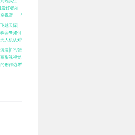
梦到现实生
机爱好者如
天空视野
飞越天际|
体验套餐如何
的无人机认知
沉浸|FPV运
颠覆影视视觉
你的创作边界