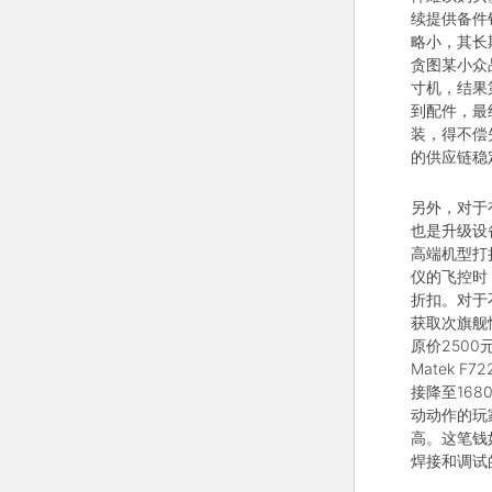
续提供备件
略小，其长
贪图某小众
寸机，结果
到配件，最
装，得不偿
的供应链稳
另外，对于
也是升级设
高端机型打
仪的飞控时
折扣。对于
获取次旗舰
原价2500
Matek 
接降至16
动动作的玩
高。这笔钱
焊接和调试