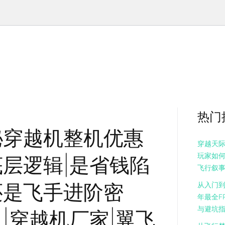
热门
秘穿越机整机优惠
穿越天际
玩家如
底层逻辑|是省钱陷
飞行叙
还是飞手进阶密
从入门到
年最全F
与避坑
|穿越机厂家|翼飞