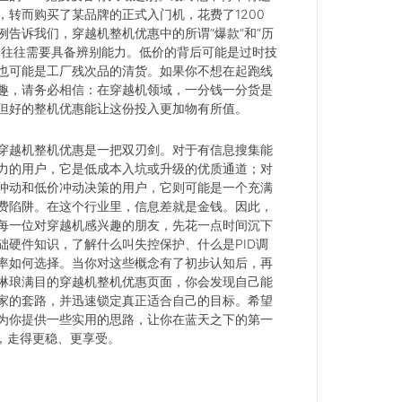
，转而购买了某品牌的正式入门机，花费了1200
例告诉我们，穿越机整机优惠中的所谓“爆款”和“历
，往往需要具备辨别能力。低价的背后可能是过时技
也可能是工厂残次品的清货。如果你不想在起跑线
趣，请务必相信：在穿越机领域，一分钱一分货是
但好的整机优惠能让这份投入更加物有所值。
穿越机整机优惠是一把双刃剑。对于有信息搜集能
力的用户，它是低成本入坑或升级的优质通道；对
冲动和低价冲动决策的用户，它则可能是一个充满
费陷阱。在这个行业里，信息差就是金钱。因此，
每一位对穿越机感兴趣的朋友，先花一点时间沉下
础硬件知识，了解什么叫失控保护、什么是PID调
率如何选择。当你对这些概念有了初步认知后，再
琳琅满目的穿越机整机优惠页面，你会发现自己能
家的套路，并迅速锁定真正适合自己的目标。希望
为你提供一些实用的思路，让你在蓝天之下的第一
程，走得更稳、更享受。