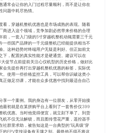
惠通常会让你的入门过程尽量顺利，而不是让你在
性问题中耗尽热情。
度看，穿越机整机优惠也是市场成熟的表现。随着
厂商进入这个领域，竞争加剧必然带来价格的合理
年前，一套入门级的5寸穿越机整机动辄需要三千元
今一些国产品牌的一千元级整机已经能提供相当不
验。这种趋势对终端用户无疑是利好。但正如前文
之下，配置的真实性能才是硬通货。建议可以在
11等大促节点前提前关注心仪机型的历史价格，做好比
家会先提价再打出穿越机整机优惠的标签，实际优
大。使用一些价格监控工具，可以帮你识破这类小
真正做足功课，才能在众多优惠中找到最适合自己
分享一个案例。我的身边有一位朋友，从零开始接
他最初就是在某拼购平台上看到了一套售价仅399
整机优惠。当时他觉得便宜，就立刻下单了。到货
飞机不仅无法解锁，而且图传雪花严重，遥控器手
在社群里求助，被告知这是一台典型的“玩具级”穿
正的FPV竞技设备有天壤之别。最终他不得不将这